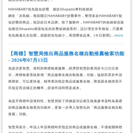
HAHABABY包包疑似抄襲 撞款Shupatto專利收納袋
網友「冰島貓」相當關注HAHABABY抄襲事件，整理多款HAHABABY疑
似抄襲的商品，投訴給日本品牌。除了服飾外，HAHABABY的收納袋也疑
似模仿Shupatto相當知名的折疊收納袋系列，設計理念非常相似，只要將
包包兩邊左右拉開，就能把包包縮小，再摺疊收起來。(今日新聞)...
more
【商標】智慧局推出商品服務名稱自動推薦檢索功能
- 2026年07月13日
為提供更智慧、便利的商標檢索服務，經濟部智慧財產局於今(13)日表
示，商標檢索系統新增「商品服務名稱自動推薦」功能，協助民眾於申請
商標前，可以更快速、精準查詢指定商品或服務名稱，降低因名稱填寫不
符規定而須補正的機率，節省申請時間及成本。
為提升商標申請便利性，智慧局除了持續提供以相互檢索參考資料為基礎
的商品服務名稱查詢功能外，更進一步導入智慧化的「商品服務名稱自動
推薦」功能。
智慧局表示，申請人申請商標時所指定的商品或服務名稱，不僅攸關商標