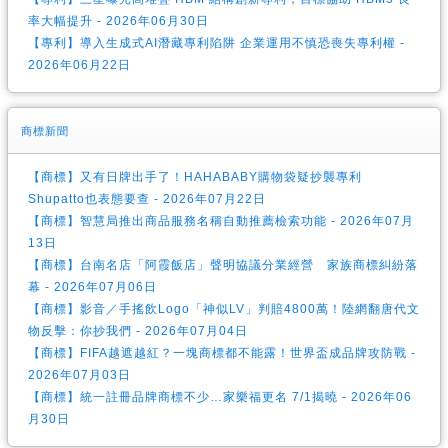
率大幅提升 - 2026年06月30日
【專利】導入生成式AI潛藏專利陷阱 企業運用不慎恐喪失專利權 -
2026年06月22日
商標新聞
【商標】又有日牌出手了！HAHABABY購物袋疑抄襲專利
Shupatto也表態要查 - 2026年07月22日
【商標】智慧局推出商品服務名稱自動推薦檢索功能 - 2026年07月
13日
【商標】台南名店「阿霞飯店」聲明協議分業經營 家族商標糾紛落
幕 - 2026年07月06日
【商標】影音／手搖飲Logo「神似LV」判賠4800萬！陸網翻唐代文
物反擊：你抄我們 - 2026年07月04日
【商標】FIFA越遮越紅？一塊商標都不能露！世界盃成品牌攻防戰 -
2026年07月03日
【商標】統一註冊品牌商標不少…家樂福更名 7/1揭曉 - 2026年06
月30日