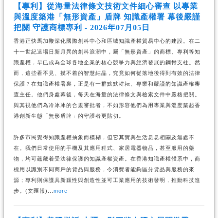
【專利】從海量法律條文技術文件細心審查 以專業
與溫度築港「無形資產」盾牌 知識產權署 幕後嚴謹
把關 守護商標專利 - 2026年07月05日
香港正快馬加鞭深化國際創科中心和區域知識產權貿易中心的建設。在二
十一世紀這場日新月異的創科浪潮中，屬「無形資產」的商標、專利等知
識產權，早已成為全球各地企業的核心競爭力與經濟發展的鋼骨支柱。然
而，這些看不見、摸不着的智慧結晶，究竟如何從落地後得到有效的法律
保護？在知識產權署裏，正是有一群默默耕耘、專業和嚴謹的知識產權審
查主任。他們身處幕後，每天在海量的法律條文與檢索文件中嚴格把關。
與其視他們為冷冰冰的合規審批者，不如形容他們為用專業與溫度築起香
港創新生態「無形盾牌」的守護者更貼切。
許多市民覺得知識產權抽象而模糊，但它其實與生活息息相關及無處不
在。我們日常使用的手機及其應用程式、家居電器物品，甚至服用的藥
物，均可蘊藏着受法律保護的知識產權資產。在香港知識產權體系中，商
標用以識別不同商戶的貨品與服務，令消費者能夠區分貨品與服務的來
源；專利則保護具新穎性與創造性並可工業應用的技術發明，推動科技進
步。(文匯報)...
more