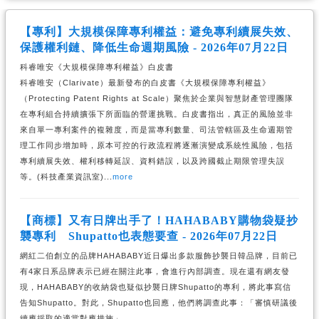
【專利】大規模保障專利權益：避免專利續展失效、
保護權利鏈、降低生命週期風險 - 2026年07月22日
科睿唯安《大規模保障專利權益》白皮書
科睿唯安（Clarivate）最新發布的白皮書《大規模保障專利權益》
（Protecting Patent Rights at Scale）聚焦於企業與智慧財產管理團隊
在專利組合持續擴張下所面臨的營運挑戰。白皮書指出，真正的風險並非
來自單一專利案件的複雜度，而是當專利數量、司法管轄區及生命週期管
理工作同步增加時，原本可控的行政流程將逐漸演變成系統性風險，包括
專利續展失效、權利移轉延誤、資料錯誤，以及跨國截止期限管理失誤
等。(科技產業資訊室)...
more
【商標】又有日牌出手了！HAHABABY購物袋疑抄
襲專利 Shupatto也表態要查 - 2026年07月22日
網紅二伯創立的品牌HAHABABY近日爆出多款服飾抄襲日韓品牌，目前已
有4家日系品牌表示已經在關注此事，會進行內部調查。現在還有網友發
現，HAHABABY的收納袋也疑似抄襲日牌Shupatto的專利，將此事寫信
告知Shupatto。對此，Shupatto也回應，他們將調查此事：「審慎研議後
續應採取的適當對應措施」。