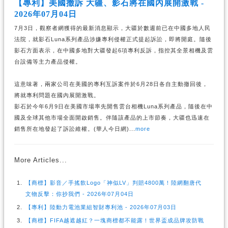
【專利】美國撤訴 大疆、影石將在國內展開激戰 -
2026年07月04日
7月3日，觀察者網獲得的最新消息顯示，大疆於數週前已在中國多地人民
法院，就影石Luna系列產品涉嫌專利侵權正式提起訴訟，即將開庭。隨後
影石方面表示，在中國多地對大疆發起6項專利反訴，指控其全景相機及雲
台設備等主力產品侵權。
這意味著，兩家公司在美國的專利互訴案件於6月28日各自主動撤回後，
將就專利問題在國內展開激戰。
影石於今年6月9日在美國市場率先開售雲台相機Luna系列產品，隨後在中
國及全球其他市場全面開啟銷售。伴隨該產品的上市節奏，大疆也迅速在
銷售所在地發起了訴訟維權。(華人今日網)...
more
More Articles...
【商標】影音／手搖飲Logo「神似LV」判賠4800萬！陸網翻唐代
文物反擊：你抄我們 - 2026年07月04日
【專利】陸動力電池業組智財專利池 - 2026年07月03日
【商標】FIFA越遮越紅？一塊商標都不能露！世界盃成品牌攻防戰