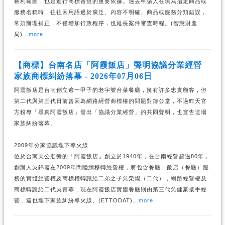
權利範圍，也是進行商標審查的重要依據。過去申請人在填寫指定商品或
服務名稱時，往往因用語過於廣泛、內容不明確、商品或服務分類錯誤，
常須辦理補正，不僅增加行政程序，也延長案件審查時程。(智慧財產
局)...
more
【商標】台南名店「阿霞飯店」聲明協議分業經營
家族商標糾紛落幕 - 2026年07月06日
阿霞飯店是台南創立逾一甲子的老字號台菜餐廳，擁有許多忠實顧客，但
第二代與第三代日前曾因為網路經營商標權的問題對簿公堂，不過昨天官
方粉專「尋真阿霞飯店」發出「協議分業經營」的共同聲明，也宣告這場
家族糾紛落幕。
2009年分家協議埋下導火線
位於台南天公廟旁的「阿霞飯店」創立於1940年，在台南經營超過80年，
創辦人吳錦霞在2009年間陸續移轉經營權，將包含餐廳、飯店（餐廳）服
務的實體經營權及商標權轉讓給二弟之子吳榮燦（二代），網路經營權及
商標轉讓給二代吳青蓉，現在阿霞飯店實體餐廳則由第三代吳健豪接手經
營，這也埋下家族糾紛導火線。(ETTODAT)...
more