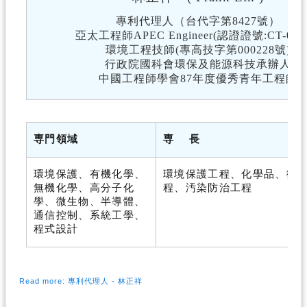
專利代理人（台代字第8427號）
亞太工程師APEC Engineer(認證證號:CT-0011
環境工程技師(專高技字第000228號)
行政院國科會環保及能源科技承辦人
中國工程師學會87年度優秀青年工程師
専門領域
専
長
環境保護、有機化學、
環境保護工程、化學品、微
無機化學、高分子化
程、汚染防治工程
學、微生物、半導體、
通信控制、系統工學、
程式設計
Read more: 專利代理人 - 林正祥