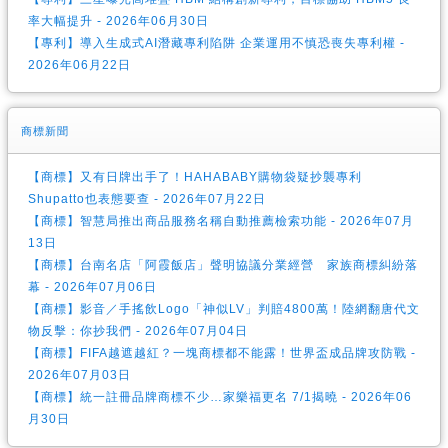
率大幅提升 - 2026年06月30日
【專利】導入生成式AI潛藏專利陷阱 企業運用不慎恐喪失專利權 -
2026年06月22日
商標新聞
【商標】又有日牌出手了！HAHABABY購物袋疑抄襲專利
Shupatto也表態要查 - 2026年07月22日
【商標】智慧局推出商品服務名稱自動推薦檢索功能 - 2026年07月
13日
【商標】台南名店「阿霞飯店」聲明協議分業經營 家族商標糾紛落
幕 - 2026年07月06日
【商標】影音／手搖飲Logo「神似LV」判賠4800萬！陸網翻唐代文
物反擊：你抄我們 - 2026年07月04日
【商標】FIFA越遮越紅？一塊商標都不能露！世界盃成品牌攻防戰 -
2026年07月03日
【商標】統一註冊品牌商標不少…家樂福更名 7/1揭曉 - 2026年06
月30日