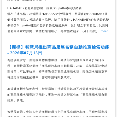
HAHABABY包包疑似抄襲 撞款Shupatto專利收納袋
網友「冰島貓」相當關注HAHABABY抄襲事件，整理多款HAHABABY疑
似抄襲的商品，投訴給日本品牌。除了服飾外，HAHABABY的收納袋也疑
似模仿Shupatto相當知名的折疊收納袋系列，設計理念非常相似，只要將
包包兩邊左右拉開，就能把包包縮小，再摺疊收起來。(今日新聞)...
more
【商標】智慧局推出商品服務名稱自動推薦檢索功能
- 2026年07月13日
為提供更智慧、便利的商標檢索服務，經濟部智慧財產局於今(13)日表
示，商標檢索系統新增「商品服務名稱自動推薦」功能，協助民眾於申請
商標前，可以更快速、精準查詢指定商品或服務名稱，降低因名稱填寫不
符規定而須補正的機率，節省申請時間及成本。
為提升商標申請便利性，智慧局除了持續提供以相互檢索參考資料為基礎
的商品服務名稱查詢功能外，更進一步導入智慧化的「商品服務名稱自動
推薦」功能。
智慧局表示，申請人申請商標時所指定的商品或服務名稱，不僅攸關商標