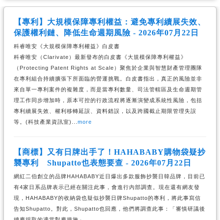
【專利】大規模保障專利權益：避免專利續展失效、
保護權利鏈、降低生命週期風險 - 2026年07月22日
科睿唯安《大規模保障專利權益》白皮書
科睿唯安（Clarivate）最新發布的白皮書《大規模保障專利權益》
（Protecting Patent Rights at Scale）聚焦於企業與智慧財產管理團隊
在專利組合持續擴張下所面臨的營運挑戰。白皮書指出，真正的風險並非
來自單一專利案件的複雜度，而是當專利數量、司法管轄區及生命週期管
理工作同步增加時，原本可控的行政流程將逐漸演變成系統性風險，包括
專利續展失效、權利移轉延誤、資料錯誤，以及跨國截止期限管理失誤
等。(科技產業資訊室)...
more
【商標】又有日牌出手了！HAHABABY購物袋疑抄
襲專利 Shupatto也表態要查 - 2026年07月22日
網紅二伯創立的品牌HAHABABY近日爆出多款服飾抄襲日韓品牌，目前已
有4家日系品牌表示已經在關注此事，會進行內部調查。現在還有網友發
現，HAHABABY的收納袋也疑似抄襲日牌Shupatto的專利，將此事寫信
告知Shupatto。對此，Shupatto也回應，他們將調查此事：「審慎研議後
續應採取的適當對應措施」。