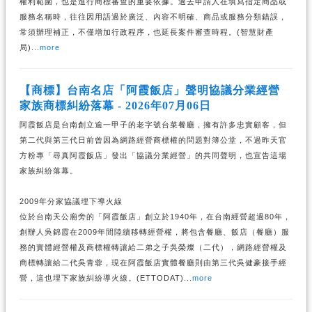
權利範圍，也是進行商標審查的重要依據。過去申請人在填寫指定商品或
服務名稱時，往往因用語過於廣泛、內容不明確、商品或服務分類錯誤，
常須辦理補正，不僅增加行政程序，也延長案件審查時程。(智慧財產
局)...
more
【商標】台南名店「阿霞飯店」聲明協議分業經營
家族商標糾紛落幕 - 2026年07月06日
阿霞飯店是台南創立逾一甲子的老字號台菜餐廳，擁有許多忠實顧客，但
第二代與第三代日前曾因為網路經營商標權的問題對簿公堂，不過昨天官
方粉專「尋真阿霞飯店」發出「協議分業經營」的共同聲明，也宣告這場
家族糾紛落幕。
2009年分家協議埋下導火線
位於台南天公廟旁的「阿霞飯店」創立於1940年，在台南經營超過80年，
創辦人吳錦霞在2009年間陸續移轉經營權，將包含餐廳、飯店（餐廳）服
務的實體經營權及商標權轉讓給二弟之子吳榮燦（二代），網路經營權及
商標轉讓給二代吳青蓉，現在阿霞飯店實體餐廳則由第三代吳健豪接手經
營，這也埋下家族糾紛導火線。(ETTODAT)...
more