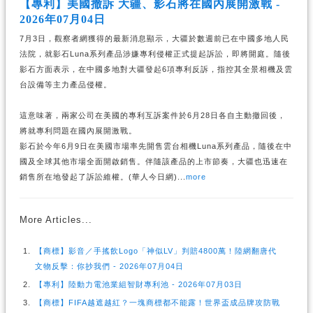
【專利】美國撤訴 大疆、影石將在國內展開激戰 -
2026年07月04日
7月3日，觀察者網獲得的最新消息顯示，大疆於數週前已在中國多地人民
法院，就影石Luna系列產品涉嫌專利侵權正式提起訴訟，即將開庭。隨後
影石方面表示，在中國多地對大疆發起6項專利反訴，指控其全景相機及雲
台設備等主力產品侵權。
這意味著，兩家公司在美國的專利互訴案件於6月28日各自主動撤回後，
將就專利問題在國內展開激戰。
影石於今年6月9日在美國市場率先開售雲台相機Luna系列產品，隨後在中
國及全球其他市場全面開啟銷售。伴隨該產品的上市節奏，大疆也迅速在
銷售所在地發起了訴訟維權。(華人今日網)...
more
More Articles...
【商標】影音／手搖飲Logo「神似LV」判賠4800萬！陸網翻唐代
文物反擊：你抄我們 - 2026年07月04日
【專利】陸動力電池業組智財專利池 - 2026年07月03日
【商標】FIFA越遮越紅？一塊商標都不能露！世界盃成品牌攻防戰