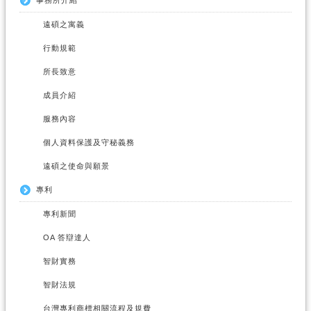
遠碩之寓義
行動規範
所長致意
成員介紹
服務內容
個人資料保護及守秘義務
遠碩之使命與願景
專利
專利新聞
OA 答辯達人
智財實務
智財法規
台灣專利商標相關流程及規費