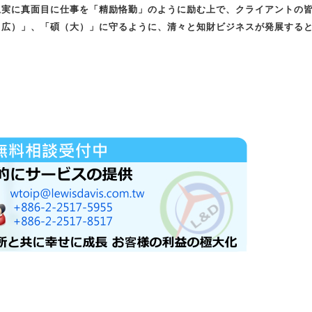
忠実に真面目に仕事を「精励恪勤」のように励む上で、クライアントの
（広）」、「碩（大）」に守るように、清々と知財ビジネスが発展する