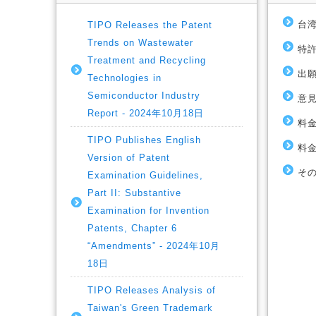
台湾
TIPO Releases the Patent
Trends on Wastewater
特許
Treatment and Recycling
出願
Technologies in
Semiconductor Industry
意見
Report - 2024年10月18日
料金
TIPO Publishes English
料金
Version of Patent
その
Examination Guidelines,
Part II: Substantive
Examination for Invention
Patents, Chapter 6
“Amendments” - 2024年10月
18日
TIPO Releases Analysis of
Taiwan's Green Trademark