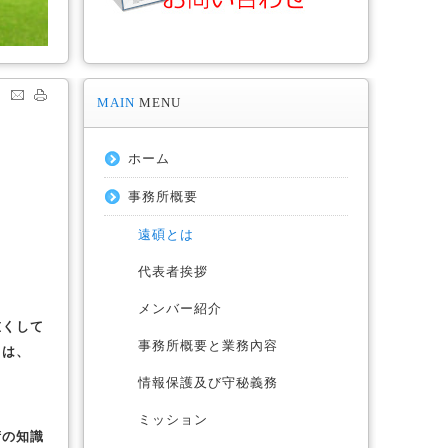
MAIN
MENU
ホーム
事務所概要
遠碩とは
代表者挨拶
メンバー紹介
重くして
事務所概要と業務內容
」は、
情報保護及び守秘義務
ミッション
術の知識