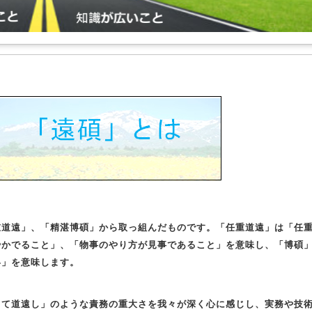
重道遠」、「精湛博碩」から取っ組んだものです。「任重道遠」は「任
やかでること」、「物事のやり方が見事であること」を意味し、「博碩
い」を意味します。
して道遠し」のような責務の重大さを我々が深く心に感じし、実務や技