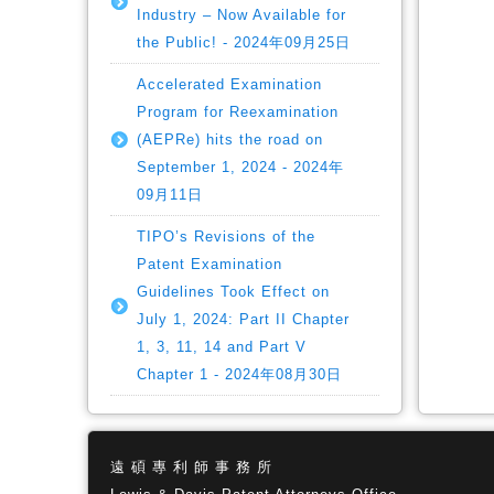
Industry – Now Available for
the Public! - 2024年09月25日
Accelerated Examination
Program for Reexamination
(AEPRe) hits the road on
September 1, 2024 - 2024年
09月11日
TIPO’s Revisions of the
Patent Examination
Guidelines Took Effect on
July 1, 2024: Part II Chapter
1, 3, 11, 14 and Part V
Chapter 1 - 2024年08月30日
遠 碩 專 利 師 事 務 所