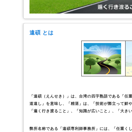
遠碩 とは
「遠碩（えんせき）」は、台湾の四字熟語である「任
道遠し」を意味し、「精湛」は、「技術が際立って鮮
「遍く行き渡ること」、「知識が広いこと」、「大き
弊所名称である「遠碩専利師事務所」には、「任重く