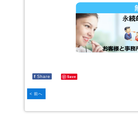
f
Share
Save
< 前へ