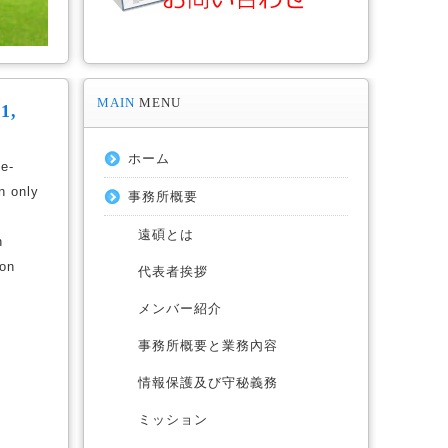
MAIN
MENU
1,
ホーム
Re-
n only
事務所概要
遠碩とは
n
ion
代表者挨拶
メンバー紹介
事務所概要と業務內容
情報保護及び守秘義務
ミッション