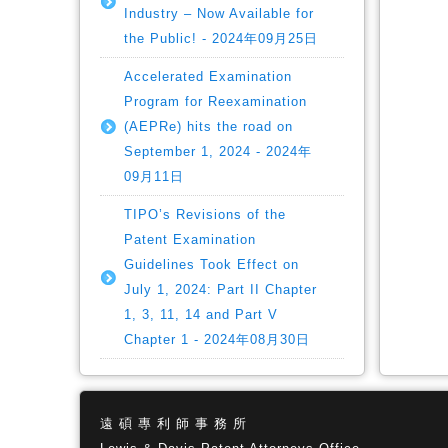
Industry – Now Available for
the Public! - 2024年09月25日
Accelerated Examination
Program for Reexamination
(AEPRe) hits the road on
September 1, 2024 - 2024年
09月11日
TIPO’s Revisions of the
Patent Examination
Guidelines Took Effect on
July 1, 2024: Part II Chapter
1, 3, 11, 14 and Part V
Chapter 1 - 2024年08月30日
遠 碩 專 利 師 事 務 所