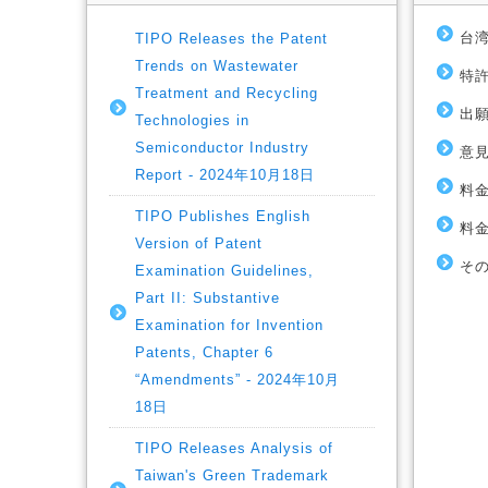
台湾
TIPO Releases the Patent
Trends on Wastewater
特許
Treatment and Recycling
出願
Technologies in
Semiconductor Industry
意見
Report - 2024年10月18日
料金
TIPO Publishes English
料金
Version of Patent
その
Examination Guidelines,
Part II: Substantive
Examination for Invention
Patents, Chapter 6
“Amendments” - 2024年10月
18日
TIPO Releases Analysis of
Taiwan's Green Trademark