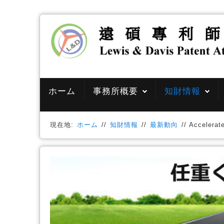
ホーム
事務所概要
知財情報
現在地:
ホーム
//
知財情報
//
最新動向
//
Accelerat