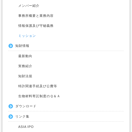
メンバー紹介
事務所概要と業務內容
情報保護及び守秘義務
ミッション
知財情報
最新動向
実務紹介
知財法規
特許関連手続及び公費等
​生物材料寄託制度のＱ​＆Ａ
ダウンロード
リンク集
ASIA IPO