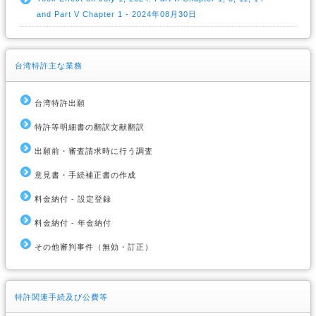
and Part V Chapter 1 - 2024年08月30日
台湾特許主な業務
台湾特許出願
特許等明細書の翻訳文献翻訳
出願前・審査請求時に行う調査
意見書・手続補正書の作成
料金納付 - 設定登録
料金納付 - 年金納付
その他審判事件（無効・訂正）
特許関連手続及び公費等