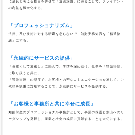
に最良と考える提言を併せて「遠謀深慮」に練ることで、クライアント
の利益を極大化する。
「プロフェッショナリズム」
法律、及び技術に対する研鑚を怠らないで、知財実務知識を「精通熟
練」にする。
「永続的にサービスの提供」
「任重くして道遠し」に励んで、学びを深め続け、仕事を「精励恪勤」
に取り扱うと共に、
「謹厳重厚」の態度で、お客様との密なコミュニケーショを通じて、ご
依頼を慎重に対処することで、永続的にサービスを提供する。
「お客様と事務所と共に幸せに成長」
知的財産のプロフェッショナル事務所として、事業の保護と創出へのリ
ーダシップを発揮し、産業と社会の成長に貢献することを大切にする。