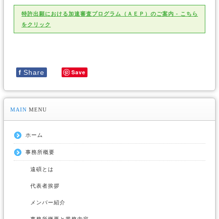
特許出願における加速審査プログラム（ＡＥＰ）のご案内 - こちら
をクリック
f
Share
Save
MAIN
MENU
ホーム
事務所概要
遠碩とは
代表者挨拶
メンバー紹介
事務所概要と業務內容