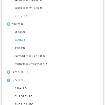
情報保護及び守秘義務
ミッション
知財情報
最新動向
実務紹介
知財法規
特許関連手続及び公費等
​生物材料寄託制度のＱ​＆Ａ
ダウンロード
リンク集
ASIA IPO
EUROPE IPO
AMERICA IPO