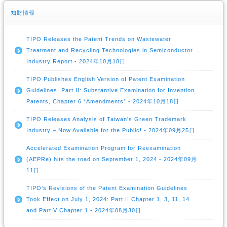
知財情報
TIPO Releases the Patent Trends on Wastewater
Treatment and Recycling Technologies in Semiconductor
Industry Report - 2024年10月18日
TIPO Publishes English Version of Patent Examination
Guidelines, Part II: Substantive Examination for Invention
Patents, Chapter 6 “Amendments” - 2024年10月18日
TIPO Releases Analysis of Taiwan's Green Trademark
Industry – Now Available for the Public! - 2024年09月25日
Accelerated Examination Program for Reexamination
(AEPRe) hits the road on September 1, 2024 - 2024年09月
11日
TIPO’s Revisions of the Patent Examination Guidelines
Took Effect on July 1, 2024: Part II Chapter 1, 3, 11, 14
and Part V Chapter 1 - 2024年08月30日