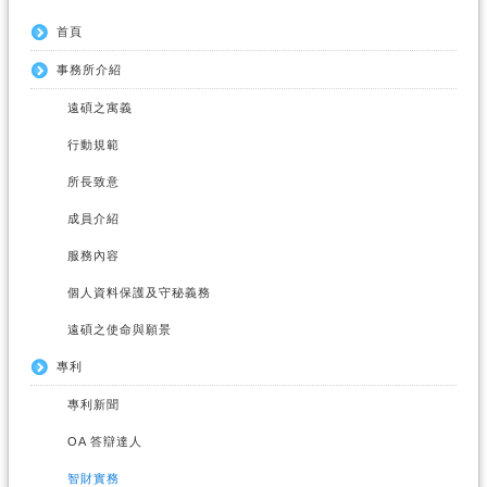
首頁
事務所介紹
遠碩之寓義
行動規範
所長致意
成員介紹
服務內容
個人資料保護及守秘義務
遠碩之使命與願景
專利
專利新聞
OA 答辯達人
智財實務