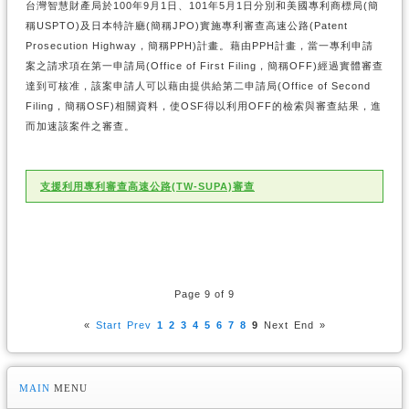
台灣智慧財產局於100年9月1日、101年5月1日分別和美國專利商標局(簡
稱USPTO)及日本特許廳(簡稱JPO)實施專利審查高速公路(Patent
Prosecution Highway，簡稱PPH)計畫。藉由PPH計畫，當一專利申請
案之請求項在第一申請局(Office of First Filing，簡稱OFF)經過實體審查
達到可核准，該案申請人可以藉由提供給第二申請局(Office of Second
Filing，簡稱OSF)相關資料，使OSF得以利用OFF的檢索與審查結果，進
而加速該案件之審查。
支援利用專利審查高速公路(TW-SUPA)審查
Page 9 of 9
«
Start
Prev
1
2
3
4
5
6
7
8
9
Next
End
»
MAIN
MENU