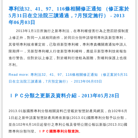
專利法32、41、97、116條相關修正通知 （修正案於
5月31日在立法院三讀通過，7月預定施行） - 2013
年06月03日
2013年1月1日所施行之新專利法，在專利權侵害行為之懲罰賠償制度
上修正外，對同一人就相同創作，於同日分別申請發明專利及新型專利，
其發明專利核准審定前，已取得新型專利權，專利專責機關應通知申請人
限期擇一，另新型專利權人行使新型專利權時，應提示新型專利技術報告
進行警告。但對於以上修正，對於權利行使較為困難，對權利保護上也很
不利。
Read more: 專利法32、41、97、116條相關修正通知 （修正案於5月31
日在立法院三讀通過，7月預定施行） - 2013年06月03日
ＩＰＣ分類之更新及資料介紹 - 2013年05月28日
2013.01版國際專利分類相關資料已登載於智慧財產局網頁，自102年6月
1日起之新申請案智慧財產局將依新版(2013.01)國際專利分類予以分類，
並自102年6月16日起發行之專利公報及發明公開公報以新版(2013.01)國
際專利分類刊登。
ＩＰＣ國際專利分類查詢
。