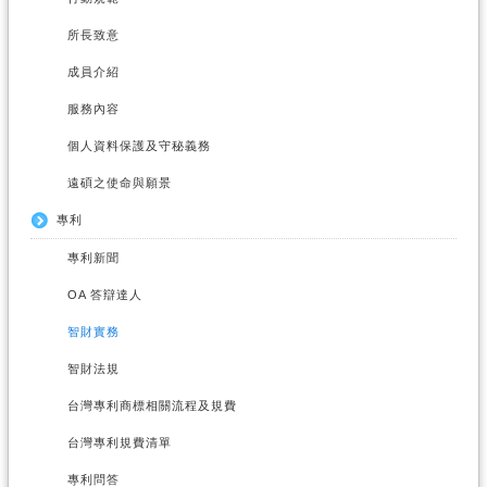
所長致意
成員介紹
服務內容
個人資料保護及守秘義務
遠碩之使命與願景
專利
專利新聞
OA 答辯達人
智財實務
智財法規
台灣專利商標相關流程及規費
台灣專利規費清單
專利問答