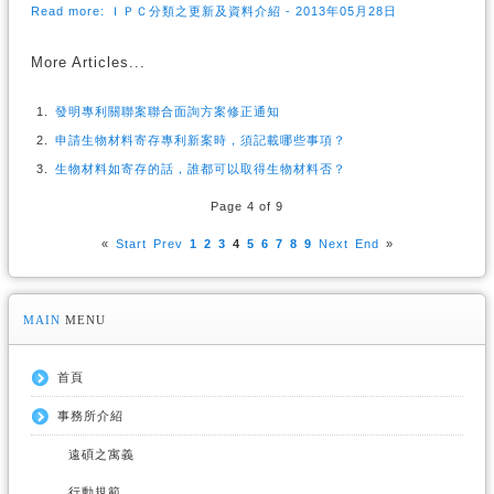
Read more: ＩＰＣ分類之更新及資料介紹 - 2013年05月28日
More Articles...
發明專利關聯案聯合面詢方案修正通知
申請生物材料寄存專利新案時，須記載哪些事項？
生物材料如寄存的話，誰都可以取得生物材料否？
Page 4 of 9
«
Start
Prev
1
2
3
4
5
6
7
8
9
Next
End
»
MAIN
MENU
首頁
事務所介紹
遠碩之寓義
行動規範